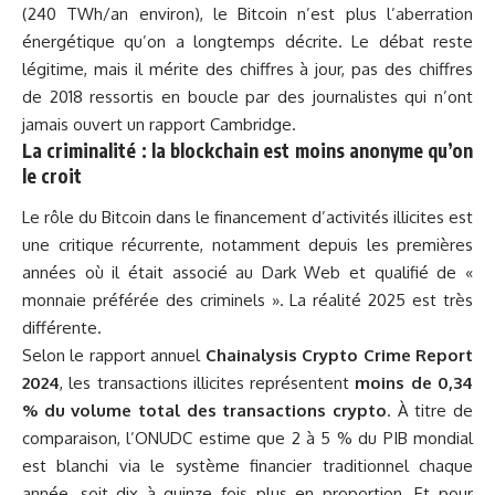
(240 TWh/an environ), le Bitcoin n’est plus l’aberration
énergétique qu’on a longtemps décrite. Le débat reste
légitime, mais il mérite des chiffres à jour, pas des chiffres
de 2018 ressortis en boucle par des journalistes qui n’ont
jamais ouvert un rapport Cambridge.
La criminalité : la blockchain est moins anonyme qu’on
le croit
Le rôle du Bitcoin dans le financement d’activités illicites est
une critique récurrente, notamment depuis les premières
années où il était associé au
Dark Web
et qualifié de «
monnaie préférée des criminels
». La réalité 2025 est très
différente.
Selon le rapport annuel
Chainalysis Crypto Crime Report
2024
, les transactions illicites représentent
moins de 0,34
% du volume total des transactions crypto
. À titre de
comparaison, l’ONUDC estime que 2 à 5 % du PIB mondial
est blanchi via le système financier traditionnel chaque
année, soit dix à quinze fois plus en proportion. Et pour