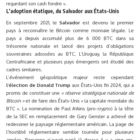
regardant son cash fondre ».
L’adoption étatique, du Salvador aux États-Unis
En septembre 2021, le
Salvador
est devenu le premier
pays à reconnaître le Bitcoin comme monnaie légale. Le
pays a depuis accumulé plus de 6 000 BTC dans sa
trésorerie nationale et lancé des projets d’obligations
souveraines adossées au BTC.
L’Uruguay
, la République
Centrafricaine et plusieurs pays émergents ont étudié des
cadres similaires.
L’événement géopolitique majeur reste cependant
l’élection de Donald Trump
aux États-Unis fin 2024, qui a
promis de constituer une
« réserve stratégique nationale de
Bitcoin »
et de faire des États-Unis « la capitale mondiale du
BTC ». La nomination de Paul Atkins (pro-crypto) à la tête
de la SEC en remplacement de Gary Gensler a achevé de
redessiner le paysage réglementaire américain. La page de
l’hostilité réglementaire semble tournée pour plusieurs
années. Personne n’aurait parié là-dessus il y a cinq ans,