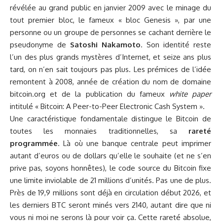
révélée au grand public en janvier 2009 avec le minage du
tout premier bloc, le fameux « bloc Genesis », par une
personne ou un groupe de personnes se cachant derrière le
pseudonyme de
Satoshi Nakamoto
. Son identité reste
l’un des plus grands mystères d’Internet, et seize ans plus
tard, on n’en sait toujours pas plus. Les prémices de l’idée
remontent à 2008, année de création du nom de domaine
bitcoin.org
et de la publication du fameux
white paper
intitulé « Bitcoin: A Peer-to-Peer Electronic Cash System ».
Une caractéristique fondamentale distingue le Bitcoin de
toutes les monnaies traditionnelles, sa
rareté
programmée
. Là où une banque centrale peut imprimer
autant d’euros ou de dollars qu’elle le souhaite (et ne s’en
prive pas, soyons honnêtes), le code source du Bitcoin fixe
une limite inviolable de 21 millions d’unités. Pas une de plus.
Près de 19,9 millions sont déjà en circulation début 2026, et
les derniers BTC seront minés vers 2140, autant dire que ni
vous ni moi ne serons là pour voir ça. Cette rareté absolue,