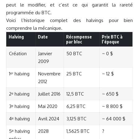
peut le modifier, et c’est ce qui garantit la rareté
programmée du BTC.
Voici l’historique complet des halvings pour bien
comprendre la mécanique.
Halving
Date
Récompense
Prix BTC à
par bloc
l’époque
Création
Janvier
50 BTC
~ 0 $
2009
1ᵉʳ halving
Novembre
25 BTC
~ 12 $
2012
2ᵉ halving
Juillet 2016
12,5 BTC
~ 650 $
3ᵉ halving
Mai 2020
6,25 BTC
~ 8 800 $
4ᵉ halving
Avril 2024
3,125 BTC
~ 64 000 $
5ᵉ halving
2028
1,5625 BTC
?
prévu