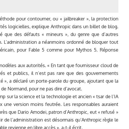
hode pour contourner, ou « jailbreaker », la protection
s logicielles, explique Anthropic dans un billet de blog.
é que des défauts « mineurs », du genre que d’autres
n. L’administration a néanmoins ordonné de bloquer tout
américain, pour Fable 5 comme pour Mythos 5. Réponse
modèles aux autorités. « En tant que fournisseur cloud de
és et publics, il n’est pas rare que des gouvernements
ité », a déclaré un porte-parole du groupe, ajoutant que la
 de Normand, pour ne pas dire d’avocat.
p sur la science et la technologie et ancien « tsar de l’IA
ux une version moins feutrée. Les responsables auraient
près que Dario Amodei, patron d’Anthropic, eut « refusé »
poir de l’administration est désormais qu’Anthropic règle le
le revienne en libre accès », a-t-il écrit.