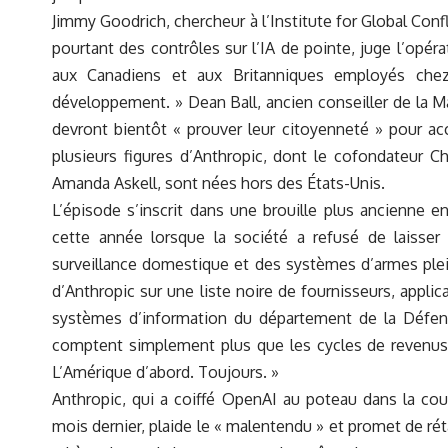
Jimmy Goodrich, chercheur à l’Institute for Global Confl
pourtant des contrôles sur l’IA de pointe, juge l’opéra
aux Canadiens et aux Britanniques employés chez
développement. » Dean Ball, ancien conseiller de la Ma
devront bientôt « prouver leur citoyenneté » pour a
plusieurs figures d’Anthropic, dont le cofondateur Ch
Amanda Askell, sont nées hors des États-Unis.
L’épisode s’inscrit dans une brouille plus ancienne ent
cette année lorsque la société a refusé de laisse
surveillance domestique et des systèmes d’armes ple
d’Anthropic sur une liste noire de fournisseurs, applic
systèmes d’information du département de la Défense,
comptent simplement plus que les cycles de revenus, l
L’Amérique d’abord. Toujours. »
Anthropic, qui a coiffé OpenAI au poteau dans la cou
mois dernier, plaide le « malentendu » et promet de rétab