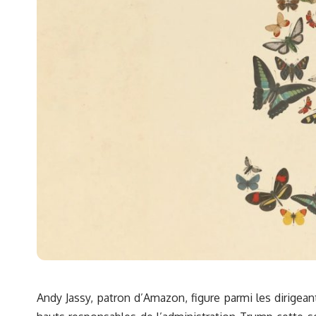
Andy Jassy, patron d’Amazon, figure parmi les dirigea