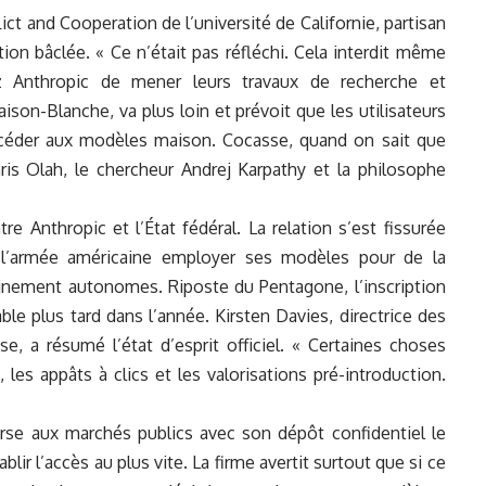
ict and Cooperation de l’université de Californie, partisan
tion bâclée. « Ce n’était pas réfléchi. Cela interdit même
 Anthropic de mener leurs travaux de recherche et
ison-Blanche, va plus loin et prévoit que les utilisateurs
ccéder aux modèles maison. Cocasse, quand on sait que
ris Olah, le chercheur Andrej Karpathy et la philosophe
re Anthropic et l’État fédéral. La relation s’est fissurée
r l’armée américaine employer ses modèles pour de la
inement autonomes. Riposte du Pentagone, l’inscription
able plus tard dans l’année. Kirsten Davies, directrice des
 a résumé l’état d’esprit officiel. « Certaines choses
es appâts à clics et les valorisations pré-introduction.
rse aux marchés publics avec son dépôt confidentiel le
lir l’accès au plus vite. La firme avertit surtout que si ce