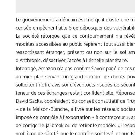
Le gouvernement américain estime qu’il existe une mét
censée empêcher Fable 5 de débusquer des vulnérabilité
La société rétorque que ce contournement n’a révél
modèles accessibles au public repèrent tout aussi bie
ressortissant étranger, présent ou non sur le sol 
d’Anthropic, désactiver l’accès à l’échelle planétaire.
Interrogé, Amazon n’a pas confirmé avoir parlé de ces 
premier plan servant un grand nombre de clients priv
sollicitent notre avis sur d’éventuels risques de sécur
teneur de ces échanges restait confidentielle. Réponse
David Sacks, coprésident du conseil consultatif de Trum
» de la Maison-Blanche, a livré sur les réseaux socia
imposé ce contrôle à l’exportation « à contrecœur », a
de corriger le jailbreak ou de retirer le modèle. « L’es
problème de sûreté, que le contrôle soit levé, et que Fab