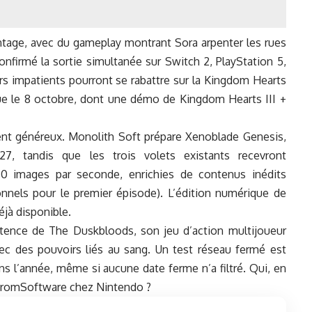
ntage, avec du gameplay montrant Sora arpenter les rues
nfirmé la sortie simultanée sur Switch 2, PlayStation 5,
rs impatients pourront se rabattre sur la Kingdom Hearts
due le 8 octobre, dont une démo de Kingdom Hearts III +
ment généreux. Monolith Soft prépare Xenoblade Genesis,
, tandis que les trois volets existants recevront
0 images par seconde, enrichies de contenus inédits
nnels pour le premier épisode). L’édition numérique de
éjà disponible.
stence de The Duskbloods, son jeu d’action multijoueur
vec des pouvoirs liés au sang. Un test réseau fermé est
ns l’année, même si aucune date ferme n’a filtré. Qui, en
té FromSoftware chez Nintendo ?