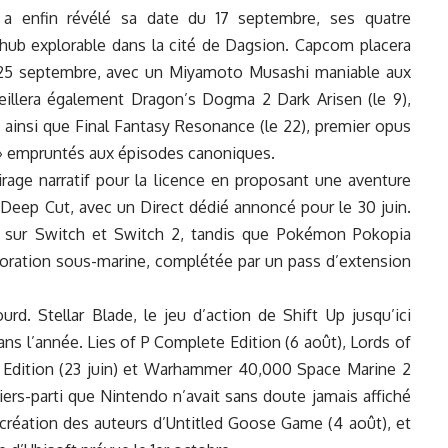
a enfin révélé sa date du 17 septembre, ses quatre
 hub explorable dans la cité de Dagsion. Capcom placera
 25 septembre, avec un Miyamoto Musashi maniable aux
lera également Dragon’s Dogma 2 Dark Arisen (le 9),
, ainsi que Final Fantasy Resonance (le 22), premier opus
 » empruntés aux épisodes canoniques.
virage narratif pour la licence en proposant une aventure
o Deep Cut, avec un Direct dédié annoncé pour le 30 juin.
in sur Switch et Switch 2, tandis que Pokémon Pokopia
ploration sous-marine, complétée par un pass d’extension
urd. Stellar Blade, le jeu d’action de Shift Up jusqu’ici
ans l’année. Lies of P Complete Edition (6 août), Lords of
r Edition (23 juin) et Warhammer 40,000 Space Marine 2
tiers-parti que Nintendo n’avait sans doute jamais affiché
création des auteurs d’Untitled Goose Game (4 août), et