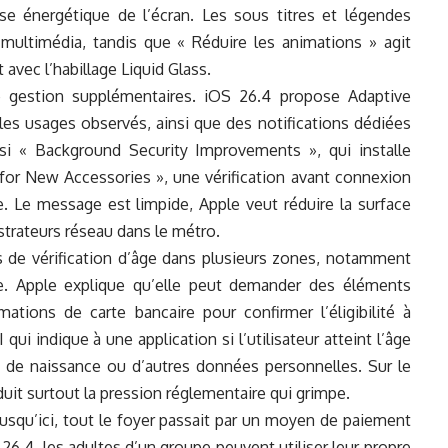
e énergétique de l’écran. Les sous titres et légendes
 multimédia, tandis que « Réduire les animations » agit
vec l’habillage Liquid Glass.
de gestion supplémentaires. iOS 26.4 propose Adaptive
s usages observés, ainsi que des notifications dédiées
si « Background Security Improvements », qui installe
for New Accessories », une vérification avant connexion
 Le message est limpide, Apple veut réduire la surface
strateurs réseau dans le métro.
es de vérification d’âge dans plusieurs zones, notamment
iane. Apple explique qu’elle peut demander des éléments
ions de carte bancaire pour confirmer l’éligibilité à
qui indique à une application si l’utilisateur atteint l’âge
e de naissance ou d’autres données personnelles. Sur le
duit surtout la pression réglementaire qui grimpe.
 Jusqu’ici, tout le foyer passait par un moyen de paiement
26.4, les adultes d’un groupe peuvent utiliser leur propre