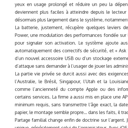
yeux en usage prolongé et réduire un peu la dépens
deviennent plus faciles à atteindre depuis le lecteur
désormais plus largement dans le système, notamment a
La batterie, justement, récupère quelques leviers 
Power, une modulation des performances fondée sur le
pour signaler son activation. Le système ajoute aus
automatiquement des correctifs de sécurité, et « Ask 
d’un nouvel accessoire USB ou d’un stockage externe.
d’attaque sans demander à l’usager de jouer les admini
La partie vie privée se durcit aussi avec des exigenc
l’Australie, le Brésil, Singapour, l’Utah et la Louis
comme l’ancienneté du compte Apple ou des informat
certains services. La firme a aussi mis en place une API 
minimum requis, sans transmettre l’âge exact, la dat
papier, le montage semble propre… dans les faits, il tra
Partage familial change enfin de doctrine sur l’argent.
unique, généralement celui de l’organisateur. Avec iOS 