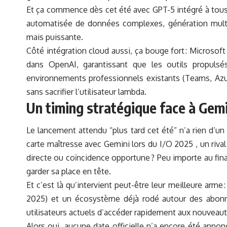
Et ça commence dès cet été avec GPT-5 intégré à tous 
automatisée de données complexes, génération multim
mais puissante.
Côté intégration cloud aussi, ça bouge fort : Microsoft
dans OpenAI, garantissant que les outils propulsé
environnements professionnels existants (Teams, Azure
sans sacrifier l’utilisateur lambda.
Un timing stratégique face à Gemi
Le lancement attendu “plus tard cet été” n’a rien d’u
carte maîtresse avec Gemini lors du I/O 2025 , un riv
directe ou coïncidence opportune ? Peu importe au fin
garder sa place en tête.
Et c’est là qu’intervient peut-être leur meilleure arme 
2025) et un écosystème déjà rodé autour des abon
utilisateurs actuels d’accéder rapidement aux nouveauté
Alors oui, aucune date officielle n’a encore été anno