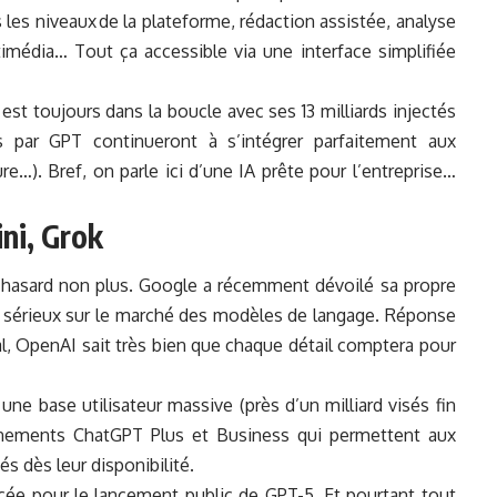
les niveaux de la plateforme, rédaction assistée, analyse
édia… Tout ça accessible via une interface simplifiée
 est toujours dans la boucle avec ses 13 milliards injectés
s par GPT continueront à s’intégrer parfaitement aux
…). Bref, on parle ici d’une IA prête pour l’entreprise…
ni, Grok
n hasard non plus. Google a récemment dévoilé sa propre
al sérieux sur le marché des modèles de langage. Réponse
al, OpenAI sait très bien que chaque détail comptera pour
: une base utilisateur massive (près d’un milliard visés fin
nements ChatGPT Plus et Business qui permettent aux
s dès leur disponibilité.
ncée pour le lancement public de GPT-5. Et pourtant tout