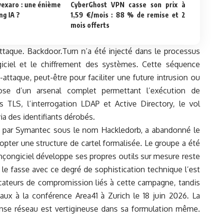
nvexaro : une énième
CyberGhost VPN casse son prix à
ng IA ?
1,59 €/mois : 88 % de remise et 2
mois offerts
’attaque. Backdoor.Turn n’a été injecté dans le processus
ciel et le chiffrement des systèmes. Cette séquence
attaque, peut-être pour faciliter une future intrusion ou
ose d’un arsenal complet permettant l’exécution de
 TLS, l’interrogation LDAP et Active Directory, le vol
via des identifiants dérobés.
vi par Symantec sous le nom Hackledorb, a abandonné le
ter une structure de cartel formalisée. Le groupe a été
rançongiciel développe ses propres outils sur mesure reste
 le fasse avec ce degré de sophistication technique l’est
cateurs de compromission liés à cette campagne, tandis
aux à la conférence Area41 à Zurich le 18 juin 2026. La
nse réseau est vertigineuse dans sa formulation même.