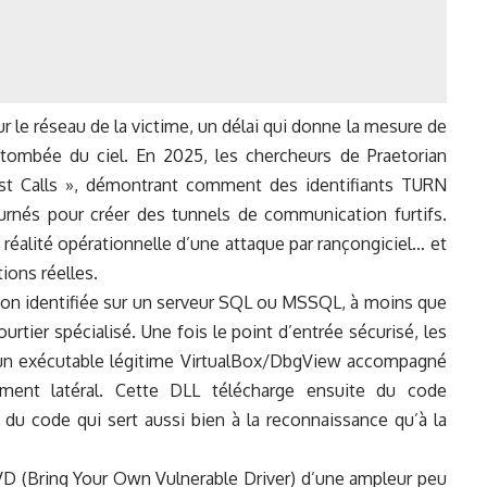
r le réseau de la victime, un délai qui donne la mesure de
s tombée du ciel. En 2025, les chercheurs de Praetorian
st Calls », démontrant comment des identifiants TURN
nés pour créer des tunnels de communication furtifs.
réalité opérationnelle d’une attaque par rançongiciel… et
ions réelles.
le non identifiée sur un serveur SQL ou MSSQL, à moins que
rtier spécialisé. Une fois le point d’entrée sécurisé, les
 un exécutable légitime VirtualBox/DbgView accompagné
ement latéral. Cette DLL télécharge ensuite du code
 du code qui sert aussi bien à la reconnaissance qu’à la
VD (Bring Your Own Vulnerable Driver) d’une ampleur peu