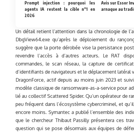
Prompt injection : pourquoi les
Avis sur Essor I
agents IA restent la cible n°1 en
arnaque au tradi
2026
Un détail retient l’attention dans la chronologie de l
DbgView64.exe qu’après le déploiement du rançongi
suggère que la porte dérobée vise la persistance post-
revendre l’accès à d’autres acteurs. Le RAT disp
commandes, le scan réseau, la capture de certificats
d’identifiants de navigateurs et le déplacement latéral 
DragonForce, actif depuis au moins juin 2023 et sui
modèle classique de ransomware-as-a-service pour adop
lié au collectif Scattered Spider. Qu’un opérateur de 
peu fréquent dans l’écosystème cybercriminel, et qu’il
encore moins. Symantec a publié l’ensemble des indi
que le chercheur Thibaut Passilly présentera ces trav
question qui se pose désormais aux équipes de défe