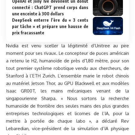
OpenAI et Jony Ive dévoilent un donut
connecté : ChatGPT prend corps dans
une enceinte à 300 dollars
DeepSeek enterre l’ère du « 3 cents
par tâche » et prépare une hausse de
prix fracassante
Nvidia est venu sceller la légitimité d’Unitree au pire
moment pour ses rivaux. Le concepteur de puces américain
a retenu le H2, humanoïde de près d’1,80 mètre, pour son
tout premier système robotique vendu aux chercheurs, de
Stanford à l’ETH Zurich. L’ensemble marie le robot chinois
au matériel Jetson Thor, au GPU Blackwell et aux modèles
Isaac GR00T, les mains mécaniques venant de la
singapourienne Sharpa. « Nous sortons la recherche
humanoïde de frontière des seules mains des plus grandes
entreprises technologiques et licornes de l’IA, pour la
mettre à portée de chaque labo », a déclaré Rev
Lebaredian, vice-président de la simulation d’IA physique