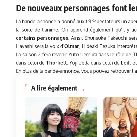
De nouveaux personnages font leu
La bande-annonce a donné aux téléspectateurs un aper
la suite de l’anime. On apprend également qu’il y a
certains personnages
. Ainsi, Shunsuke Takeuchi sera
Hayashi sera la voix d’
Olmar
, Hideaki Tezuka interprét
La saison 2 fera revenir Yuto Uemura dans le rôle de
T
dans celui de
Thorkell
, Yoji Ueda dans celui de
Leif
, e
En plus de la bande-annonce, vous pouvez retrouver l’a
A lire également