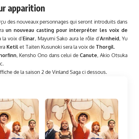
r apparition
çu des nouveaux personnages qui seront introduits dans
ura
un nouveau casting pour interpréter les voix de
 la voix d’
Einar
, Mayumi Sako aura le rôle d’
Arnheid
, Yu
era
Ketil
et Taiten Kusunoki sera la voix de
Thorgil
.
horfinn
, Kensho Ono dans celui de
Canute
, Akio Otsuka
tc.
ffiche de la
saison 2 de Vinland Saga
ci dessous.