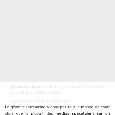
Wednesday has been officially renewed for Season 2!
pic.twitter.com/ekqlxP9ueW
— Netflix (@netflix)
January 6, 2023
Le géant du streaming a donc pris tout le monde de court
alors que la plupart des
médias spéculaient sur un