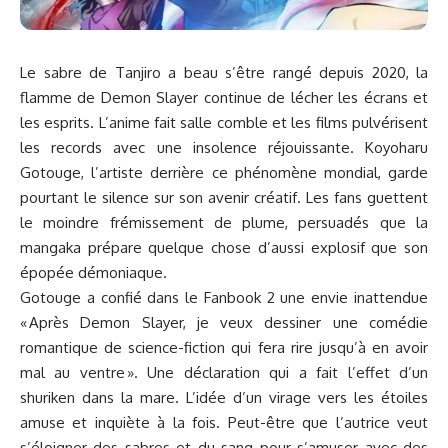
Le sabre de
Tanjiro
a beau s’être rangé depuis 2020, la
flamme de Demon Slayer continue de lécher les écrans et
les esprits. L’anime fait salle comble et les films pulvérisent
les records avec une insolence réjouissante. Koyoharu
Gotouge, l’artiste derrière ce phénomène mondial, garde
pourtant le silence sur son avenir créatif. Les fans guettent
le moindre frémissement de plume, persuadés que la
mangaka prépare quelque chose d’aussi explosif que son
épopée démoniaque.
Gotouge a confié dans le Fanbook 2 une envie inattendue
« Après Demon Slayer, je veux dessiner une comédie
romantique de science-fiction qui fera rire jusqu’à en avoir
mal au ventre ». Une déclaration qui a fait l’effet d’un
shuriken dans la mare. L’idée d’un virage vers les étoiles
amuse et inquiète à la fois. Peut-être que l’autrice veut
s’éloigner des sabres et du sang pour s’amuser avec des