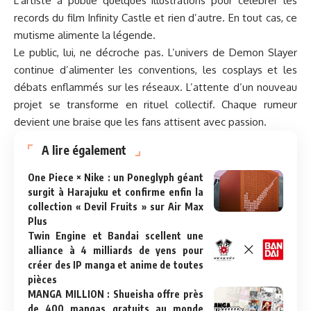
L’artiste a publié quelques illustrations pour célébrer les
records du film Infinity Castle et rien d’autre. En tout cas, ce
mutisme alimente la légende.
Le public, lui, ne décroche pas. L’univers de Demon Slayer
continue d’alimenter les conventions, les cosplays et les
débats enflammés sur les réseaux. L’attente d’un nouveau
projet se transforme en rituel collectif. Chaque rumeur
devient une braise que les fans attisent avec passion.
A lire également
One Piece × Nike : un Poneglyph géant
surgit à Harajuku et confirme enfin la
collection « Devil Fruits » sur Air Max
Plus
Twin Engine et Bandai scellent une
alliance à 4 milliards de yens pour
créer des IP manga et anime de toutes
pièces
MANGA MILLION : Shueisha offre près
de 400 mangas gratuits au monde