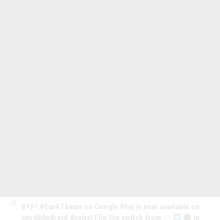
#DarkTheme
on Google Play is now available on
any
@Android
device! Flip the switch from
in