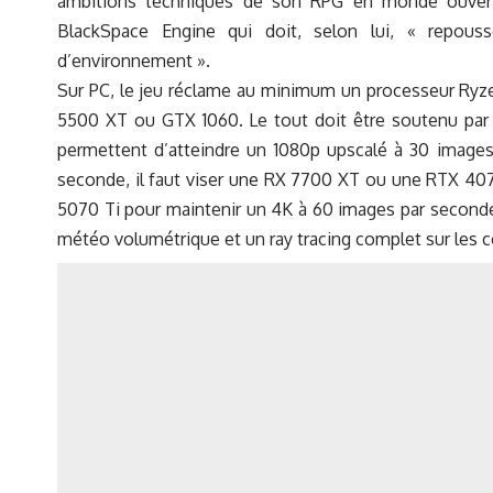
ambitions techniques de son RPG en monde ouvert
BlackSpace Engine qui doit, selon lui, « repous
d’environnement ».
Sur PC, le jeu réclame au minimum un processeur Ryz
5500 XT ou GTX 1060. Le tout doit être soutenu par
permettent d’atteindre un 1080p upscalé à 30 images
seconde, il faut viser une RX 7700 XT ou une RTX 407
5070 Ti pour maintenir un 4K à 60 images par seconde.
météo volumétrique et un ray tracing complet sur les c